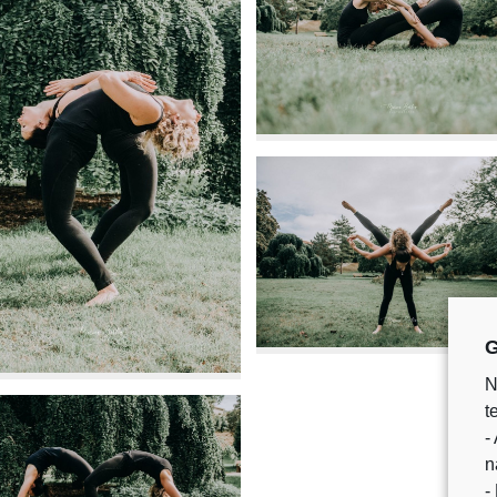
G
N
t
-
n
-